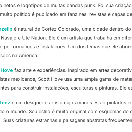
folhetos e logotipos de muitas bandas punk. Foi sua criaçã
 muito político é publicado em fanzines, revistas e capas 
azelip
é natural de Cortez Colorado, uma cidade dentro do
o Navajo e Ute Nation. Ele é um artista que trabalha em dife
ém de performances e instalações. Um dos temas que ele abo
isões na América.
t Hove
faz arte e experiências. Inspirado em artes decorativ
istas mexicanos, Scott Hove usa uma ampla gama de mater
entes para construir instalações, esculturas e pinturas. Ele e
teez
é um designer e artista cujos murais estão pintados 
do o mundo. Seu estilo é muito original com esquemas de 
s. Suas criaturas estranhas e paisagens abstratas frequente