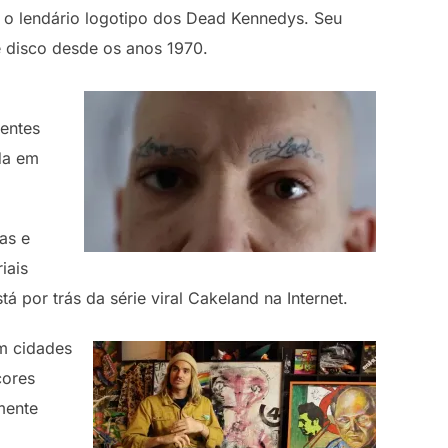
o o lendário logotipo dos Dead Kennedys. Seu
de disco desde os anos 1970.
rentes
rda em
as e
iais
stá por trás da série viral Cakeland na Internet.
em cidades
cores
mente