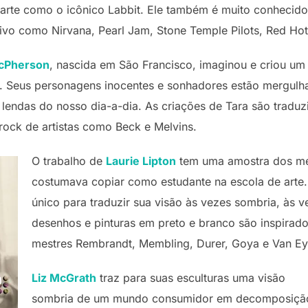
arte como o icônico Labbit. Ele também é muito conhecido
tivo como Nirvana, Pearl Jam, Stone Temple Pilots, Red Hot 
cPherson
, nascida em São Francisco, imaginou e criou u
o. Seus personagens inocentes e sonhadores estão mergul
 lendas do nosso dia-a-dia. As criações de Tara são tradu
e rock de artistas como Beck e Melvins.
O trabalho de
Laurie Lipton
tem uma amostra dos me
costumava copiar como estudante na escola de arte.
único para traduzir sua visão às vezes sombria, às
desenhos e pinturas em preto e branco são inspirad
mestres Rembrandt, Membling, Durer, Goya e Van Ey
Liz McGrath
traz para suas esculturas uma visão
sombria de um mundo consumidor em decomposiçã