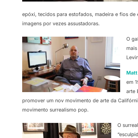
epóxi, tecidos para estofados, madeira e fios 
imagens por vezes assustadoras.
O ga
mais
Levi
Matt
em 1
arte
promover um nov movimento de arte da Califórni
movimento surrealismo pop.
O surrea
“esculpi