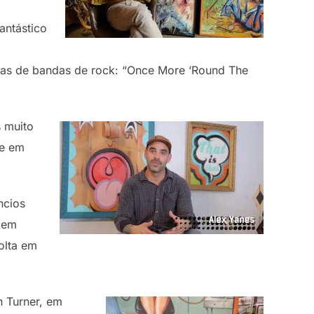
antástico
icas de bandas de rock: “Once More ‘Round The
s muito
 e em
ncios
 em
olta em
n Turner, em