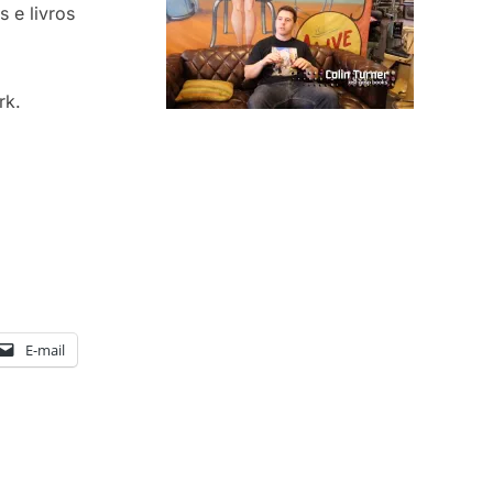
 e livros
rk.
E-mail