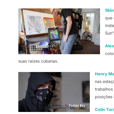
Skin
que 
inst
Sun”
Alex
colo
suas raízes cubanas.
Henry Ma
nas estaç
trabalhos
posições 
Colin Tur