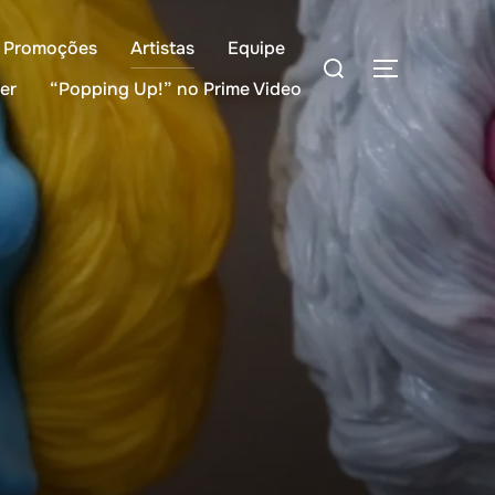
Promoções
Artistas
Equipe
Pesquisar
ALTERNAR
por:
ler
“Popping Up!” no Prime Video