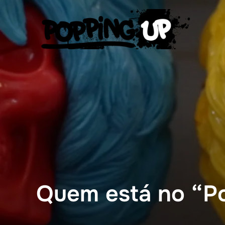
Pular
para
o
conteúdo
Quem está no “P