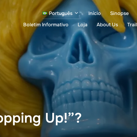
Português
Início
Sinopse
Boletim Informativo
Loja
About Us
Trai
opping Up!”?