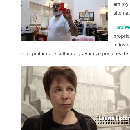
em toy 
alterna
Tara M
própri
mitos e
arte, pinturas, esculturas, gravuras e pôsteres d