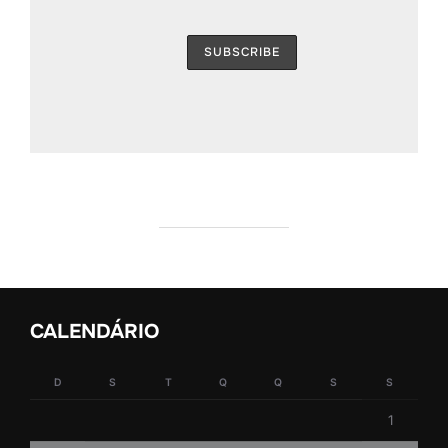
CALENDÁRIO
D
S
T
Q
Q
S
S
1