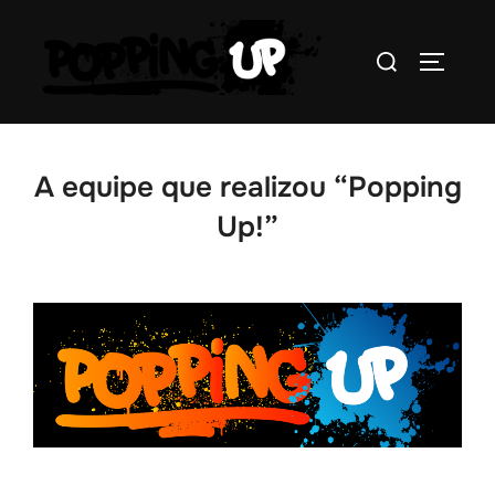
Pular
para
Pesquisar
ALTERN
o
por:
conteúdo
A equipe que realizou “Popping
Up!”