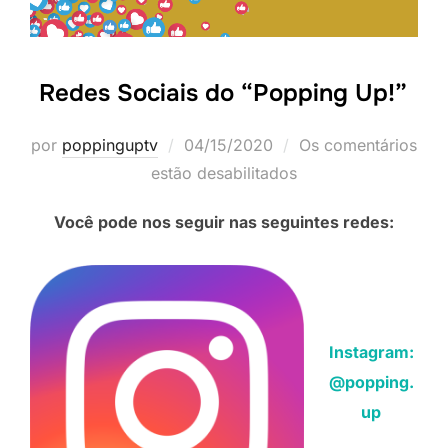
Redes Sociais do “Popping Up!”
Postado
por
poppinguptv
04/15/2020
Os comentários
em
estão desabilitados
Você pode nos seguir nas seguintes redes:
Instagram:
@popping.
up