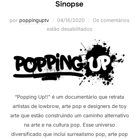
Sinopse
Postado
por
poppinguptv
04/16/2020
Os comentários
em
estão desabilitados
“Popping Up!!” é um documentário que retrata
artistas de lowbrow, arte pop e designers de toy
arte que estão construindo um caminho alternativo
na arte e na cultura pop. Esse universo
diversificado que inclui surrealismo pop, arte pop