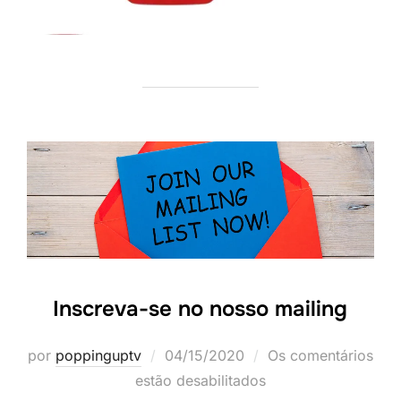
Inscreva-se no nosso mailing
Postado
por
poppinguptv
04/15/2020
Os comentários
em
estão desabilitados