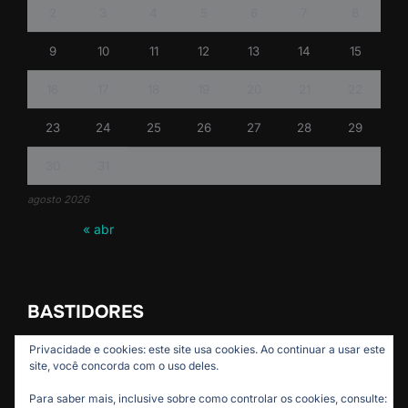
2
3
4
5
6
7
8
9
10
11
12
13
14
15
16
17
18
19
20
21
22
23
24
25
26
27
28
29
30
31
agosto 2026
« abr
BASTIDORES
Privacidade e cookies: este site usa cookies. Ao continuar a usar este
site, você concorda com o uso deles.
Para saber mais, inclusive sobre como controlar os cookies, consulte: